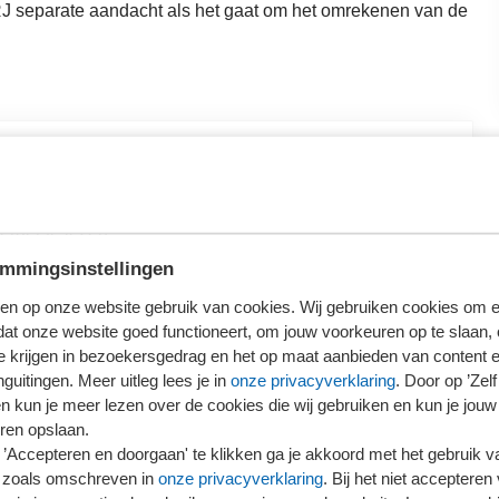
 RJ separate aandacht als het gaat om het omrekenen van de
oggen
erder te lezen.
loggen
mmingsinstellingen
en op onze website gebruik van cookies. Wij gebruiken cookies om e
dat onze website goed functioneert, om jouw voorkeuren op te slaan,
ieronder wat voor jou van toepassing is.
te krijgen in bezoekersgedrag en het op maat aanbieden van content 
guitingen. Meer uitleg lees je in
onze privacyverklaring
. Door op ’Zelf 
en kun je meer lezen over de cookies die wij gebruiken en kun je jouw
ren opslaan.
’Accepteren en doorgaan' te klikken ga je akkoord met het gebruik va
 zoals omschreven in
onze privacyverklaring
. Bij het niet accepteren 
Ons kantoor is nog geen lid van SRA