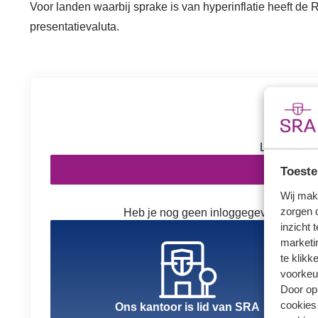
Voor landen waarbij sprake is van hyperinflatie heeft de
presentatievaluta.
Inl
Log in om v
In
Toeste
Wij mak
zorgen 
Heb je nog geen inloggegevens? Kies h
inzicht 
marketin
te klikk
voorkeu
Door op 
cookies
Ons kantoor is lid van SRA