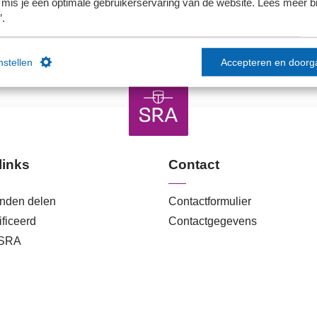
mis je een optimale gebruikerservaring van de website. Lees meer bij
’.
instellen
Accepteren en doorg
links
Contact
anden delen
Contactformulier
ficeerd
Contactgegevens
 SRA