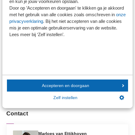
en kun je jouw voorkeuren opslaan.
Algemene Voorwaarden SRA
van toepassing.
Door op ’Accepteren en doorgaan' te klikken ga je akkoord
met het gebruik van alle cookies zoals omschreven in
onze
privacyverklaring
. Bij het niet accepteren van alle cookies
AI-ondersteuning
mis je een optimale gebruikerservaring van de website.
Lees meer bij ‘Zelf instellen’.
Dit jaar introduceren we iets nieuws: een AI-tool,
ontwikkeld in samenwerking met SoliTrust, die het
doorlopen van de elektronische checklist aanzienlijk
eenvoudiger maakt. Deze AI-tool is een optionele
uitbreiding op de checklist en kan worden afgenomen als
er gebruik wordt gemaakt van de Elektronische Checklist
Accepteren en doorgaan
Jaarrekening MKB 2026.
Bekijk meer informatie
Zelf instellen
Contact
Marloes van Ettikhoven