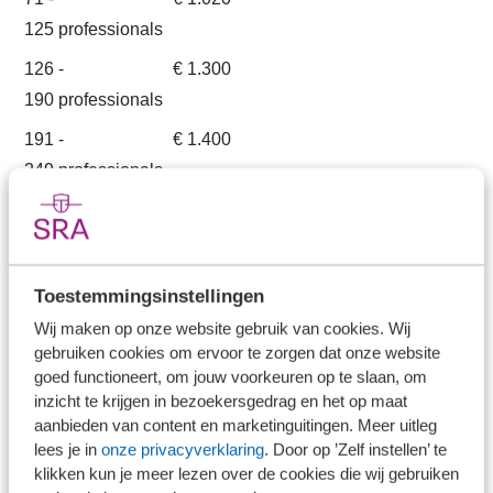
125 professionals
126 -
€ 1.300
190 professionals
191 -
€ 1.400
249 professionals
>
€ 1.720
250 professionals
Met professionals wordt bedoeld: alle
Toestemmingsinstellingen
vennoten/directeuren alsmede de RA- en AA
Wij maken op onze website gebruik van cookies. Wij
medewerkers, tekenbevoegde fiscaal medewerkers en/of
gebruiken cookies om ervoor te zorgen dat onze website
NOB-leden
goed functioneert, om jouw voorkeuren op te slaan, om
inzicht te krijgen in bezoekersgedrag en het op maat
aanbieden van content en marketinguitingen. Meer uitleg
Onbeperkt te gebruiken binnen jouw eigen kantoor,
lees je in
onze privacyverklaring
. Door op ’Zelf instellen’ te
inclusief alle vestigingen. Prijzen zijn exclusief btw en
klikken kun je meer lezen over de cookies die wij gebruiken
(eventuele) verzendkosten. Op dit product zijn de