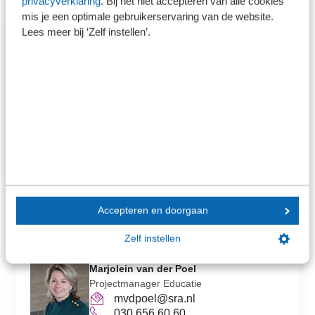
privacyverklaring
. Bij het niet accepteren van alle cookies
mis je een optimale gebruikerservaring van de website.
Lees meer bij ‘Zelf instellen’.
Diana Dutilh FFP
Diana Dutilh is financieel planner en
estate planner en pensioenjurist,
eigenaar van &Dutilh en voorzitter van
de Vereniging van Onafhankelijk
Financieel Planners (VOFP)
Accepteren en doorgaan
Contact
Zelf instellen
Marjolein van der Poel
Projectmanager Educatie
mvdpoel@sra.nl
030 656 60 60