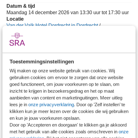
Datum & tijd
Maandag 14 december 2026 van 13:30 uur tot 17:30 uur
Locatie
Van der Valk Hotel Dordrecht in Dordrecht
/
Routebeschrijving
Cursuscode
EOCU41907
Beschikbaar
Toestemmingsinstellingen
Datum & tijd
Wij maken op onze website gebruik van cookies. Wij
Maandag 28 juni 2027 van 15:00 uur tot 19:30 uur
gebruiken cookies om ervoor te zorgen dat onze website
Locatie
goed functioneert, om jouw voorkeuren op te slaan, om
Hotel Vianen in Vianen ut
/
Routebeschrijving
inzicht te krijgen in bezoekersgedrag en het op maat
Cursuscode
aanbieden van content en marketinguitingen. Meer uitleg
EOCU41888
lees je in
onze privacyverklaring
. Door op ’Zelf instellen’ te
Beschikbaar
klikken kun je meer lezen over de cookies die wij gebruiken
en kun je jouw voorkeuren opslaan.
Door op ’Accepteren en doorgaan' te klikken ga je akkoord
met het gebruik van alle cookies zoals omschreven in
onze
Docent(en)