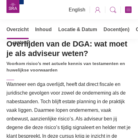
English
Overzicht
Opleidingen, cursussen & trainingen
Inhoud
Locatie & Datum
Docent(en)
Overlijden van de DGA: wat moet je als adviseur
Overlijden van de DGA: wat moet
weten?
je als adviseur weten?
Voorkom risico’s met actuele kennis van testamenten en
huwelijkse voorwaarden
Wanneer een dga overlijdt, heeft dat direct fiscale en
juridische gevolgen voor zowel de onderneming als de
nabestaanden. Toch blijft estate planning in de praktijk
vaak liggen. Daarmee lopen ondernemers, vaak
onbewust, aanzienlijke risico’s. Als adviseur ben jij
degene die deze risico’s tijdig signaleert en helder met je
klant bespreekt. In deze cursus krijg je inzicht in de