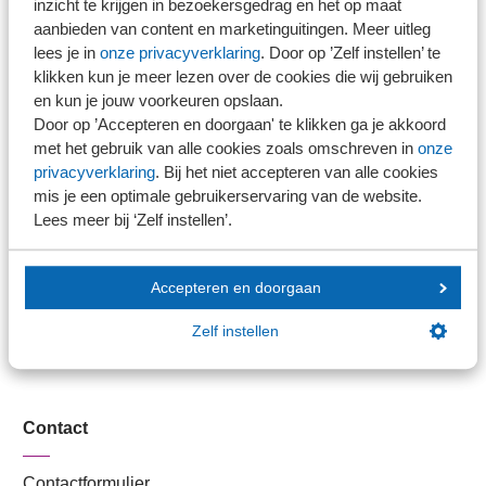
SRA-benchmarkplatform
Branche in Zicht
(BiZ)
inzicht te krijgen in bezoekersgedrag en het op maat
vennoten/directeuren alsmede de RA- en AA
> 100
€ 10.000
Stel je vaktechnische vraag
aanbieden van content en marketinguitingen. Meer uitleg
(6 weken)
medewerkers, tekenbevoegde Fiscaal
lees je in
onze privacyverklaring
. Door op ’Zelf instellen’ te
Branche in Zicht
Op het moment dat je kantoor zich heeft
klikken kun je meer lezen over de cookies die wij gebruiken
medewerkers en/of NOB-leden zijn
Dossiers
en kun je jouw voorkeuren opslaan.
ingeschreven en de instapkosten heeft voldaan, is
Korting Licentiekosten Monitoring NBA
contributieplichtig) wordt € 1.630 p.p. gerekend
Kantoorvinder
Door op ’Accepteren en doorgaan' te klikken ga je akkoord
je kantoor ballotagelid.
en
Nieuwsbank
met het gebruik van alle cookies zoals omschreven in
onze
Verder verlopen de licentiekosten van de
privacyverklaring
. Bij het niet accepteren van alle cookies
voor 5 t/m 100 contributieplichtigen wordt €
Monitoring NBA via SRA en deze kosten zijn voor
mis je een optimale gebruikerservaring van de website.
452,50 p.p. gerekend, en
Handige links
SRA-leden lager per openbaar accountant dan
Lees meer bij ‘Zelf instellen’.
voor accountants die niet werkzaam zijn bij een
voor meer dan 100 contributieplichtigen wordt
Veilig bestanden delen
SRA-kantoor.
€ 390 p.p. gerekend.
Accepteren en doorgaan
SRA-gecertificeerd
Licentiekosten Monitoring NBA verlopen via
Werken bij SRA
Bekijk hier de flyer over de meerwaarde van
Zelf instellen
SRA en zijn voor SRA-leden lager per
Lid worden
het lidmaatschap
openbaar accountant dan voor accountants die
niet werkzaam zijn bij een SRA-kantoor. De
Contact
kosten per openbare accountant, aangesloten
bij SRA, bedragen € 73,75 per jaar (t.o.v. €
Contactformulier