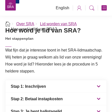
English
Over SRA
Lid worden van SRA
Hoe word je lid van SRA?
Hoe word je lid van SRA?
Het stappenplan
Wat fijn dat je interesse toont in het SRA-lidmaatschap.
Wij heten je graag welkom als lid van onze vereniging!
Hoe word je lid? Hieronder lees je de procedure in 5
heldere stappen.
Stap 1: Inschrijven
Stap 2: Betaal instapkosten
Als je interesse hebt in het SRA-lidmaatschap kun
je je gegevens achterlaten via het
contactformulier
.
Stap 3: Je bent ballotagelid