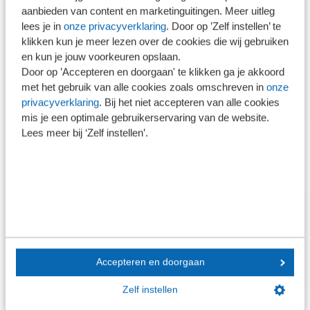
trainer/adviseur voor kleine en grote
aanbieden van content en marketinguitingen. Meer uitleg
organisaties. Hij heeft onder meer
lees je in
onze privacyverklaring
. Door op ’Zelf instellen’ te
klikken kun je meer lezen over de cookies die wij gebruiken
trainingen gegeven aan accountants
en kun je jouw voorkeuren opslaan.
van verschillende overheidsdiensten
Door op ’Accepteren en doorgaan' te klikken ga je akkoord
en geeft trainingen aan studenten
met het gebruik van alle cookies zoals omschreven in
onze
accountancy van Nyenrode.
privacyverklaring
. Bij het niet accepteren van alle cookies
mis je een optimale gebruikerservaring van de website.
Lees meer bij ‘Zelf instellen’.
Contact
Hidayet Bahadin
Projectmanager & Coach
hbahadin@sra.nl
030 656 60 60
Accepteren en doorgaan
Zelf instellen