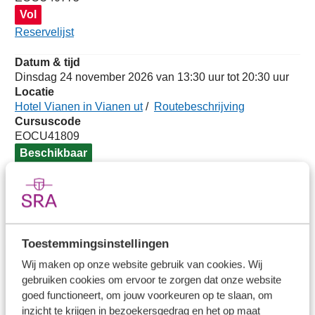
Vol
Reservelijst
Datum & tijd
Dinsdag 24 november 2026 van 13:30 uur tot 20:30 uur
Locatie
Hotel Vianen in Vianen ut
/
Routebeschrijving
Cursuscode
EOCU41809
Beschikbaar
Docent(en)
Toestemmingsinstellingen
drs. Maarten Verdonck
Wij maken op onze website gebruik van cookies. Wij
gebruiken cookies om ervoor te zorgen dat onze website
drs. Maarten Verdonck is directeur van
goed functioneert, om jouw voorkeuren op te slaan, om
'the spirit of interaction' en zelfstandig
inzicht te krijgen in bezoekersgedrag en het op maat