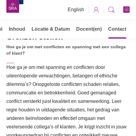
English
t
Inhoud
Opleidingen, cursussen & trainingen
Locatie & Datum
Docent(en)
Contact
Grenzen stellen
Grenzen stellen
Hoe ga je om met conflicten en spanning met een collega
of klant?
Hoe ga je om met spanning en conflicten door
uiteenlopende verwachtingen, belangen of ethische
dilemma’s? Onopgeloste conflicten schaden relaties,
communicatie en betrokkenheid. Goed gemanaged
conflict versterkt juist kwaliteit en samenwerking. Leer
regie houden in uitdagende situaties, het gedrag van
anderen beïnvloeden en effectief omgaan met
veeleisende collega’s of klanten. Je krijgt inzicht in jouw
voorkeursgedrag bij conflicten en ontwikkelt nieuwe