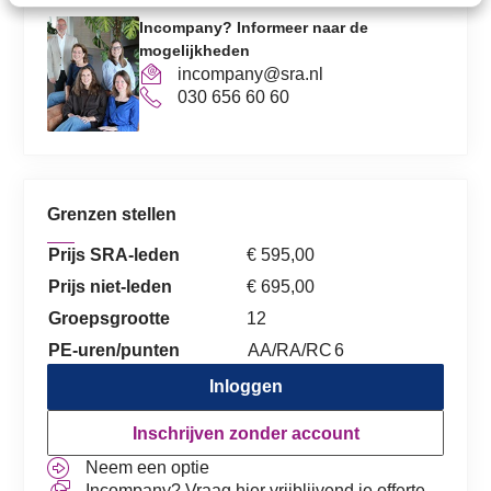
Incompany? Informeer naar de
mogelijkheden
incompany@sra.nl
030 656 60 60
Grenzen stellen
Prijs SRA-leden
€ 595,00
Prijs niet-leden
€ 695,00
Groepsgrootte
12
PE-uren/punten
AA/RA/RC
6
Inloggen
Inschrijven zonder account
Neem een optie
Incompany? Vraag hier vrijblijvend je offerte