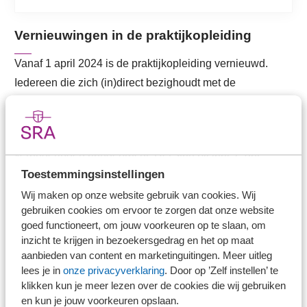
Vernieuwingen in de praktijkopleiding
Vanaf 1 april 2024 is de praktijkopleiding vernieuwd.
Iedereen die zich (in)direct bezighoudt met de
praktijkopleiding heeft met deze veranderingen te maken.
In alle jaren van de praktijkopleiding zijn structurele
veranderingen aangebracht. Het start bij jaar 1, dat
begint met een oriëntatiefase van vijf maanden. Tijdens
Toestemmingsinstellingen
deze fase krijgt de trainee langer de tijd om invulling te
Wij maken op onze website gebruik van cookies. Wij
gebruiken cookies om ervoor te zorgen dat onze website
geven aan het persoonlijk ontwikkelplan (POP) en het
goed functioneert, om jouw voorkeuren op te slaan, om
professionele ontwikkeltraject.
inzicht te krijgen in bezoekersgedrag en het op maat
aanbieden van content en marketinguitingen. Meer uitleg
Meer informatie
lees je in
onze privacyverklaring
. Door op ’Zelf instellen’ te
klikken kun je meer lezen over de cookies die wij gebruiken
en kun je jouw voorkeuren opslaan.