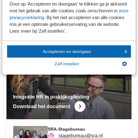
Door op ’Accepteren en doorgaan' te klikken ga je akkoord
met het gebruik van alle cookies zoals omschreven in
onze
privacyverklaring
. Bij het niet accepteren van alle cookies
mis je een optimale gebruikerservaring van de website.
Deficiëntieregeling GEB
Lees meer bij ‘Zelf instellen’.
Bekijk de mogelijkheden
Accepteren en doorgaan
Zelf instellen
Integratie HR in praktijkopleiding
Download het document
SRA-Stagebureau
stagebureau@sra.nl