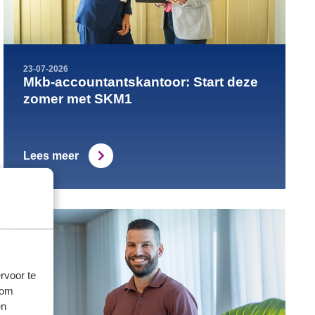
23-07-2026
Mkb-accountantskantoor: Start deze
zomer met SKM1
Lees meer
rvoor te
 om
en