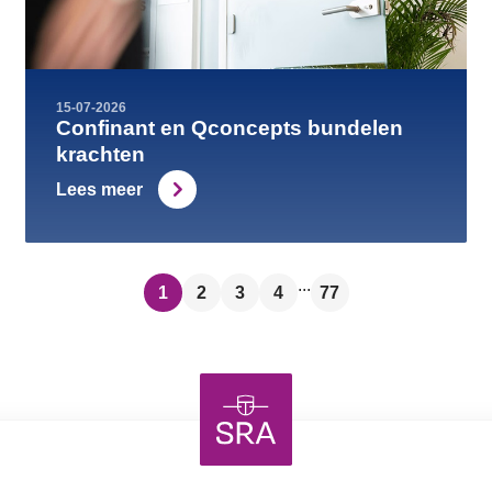
15-07-2026
Confinant en Qconcepts bundelen
krachten
Lees meer
...
1
2
3
4
77