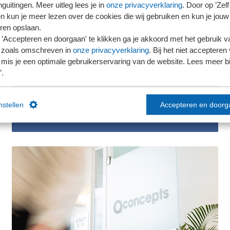
guitingen. Meer uitleg lees je in
onze privacyverklaring
. Door op ’Zelf 
en kun je meer lezen over de cookies die wij gebruiken en kun je jouw
ren opslaan.
’Accepteren en doorgaan' te klikken ga je akkoord met het gebruik va
 zoals omschreven in
onze privacyverklaring
. Bij het niet accepteren 
17-07-2026
mis je een optimale gebruikerservaring van de website. Lees meer bij
SRA draagt bij aan signalenrapport
’.
over verduurzaming van het klein-
mkb
instellen
Accepteren en doorg
Lees meer