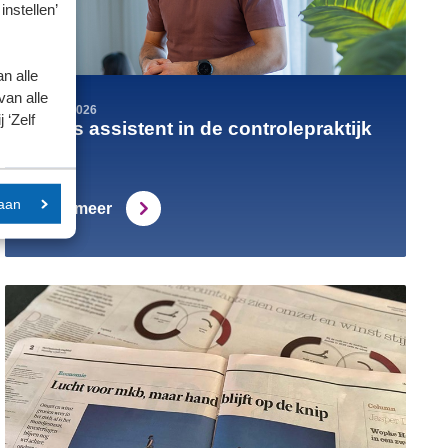
instellen’
n alle
van alle
17-07-2026
 ‘Zelf
AI als assistent in de controlepraktijk
aan
Lees meer